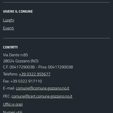
VIVERE IL COMUNE
Luoghi
Eventi
CONTATTI
Via Dante n.85
28024 Gozzano (NO)
C.F. 00417290038 - P.Iva: 00417290038
Telefono:
+39 0322 955677
Fax: +39 0322 917110
E-mail:
PEC:
Uffici e orari
Numeri utili