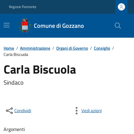
Regione Piemonte
Comune di Gozzano
Home
/
Amministrazione
/
Organi di Governo
/
Consiglio
/
Carla Biscuola
Carla Biscuola
Sindaco
Condividi
Vedi azioni
Argomenti