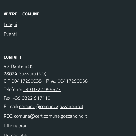
VIVERE IL COMUNE
Luoghi
Eventi
CONTATTI
Via Dante n.85
28024 Gozzano (NO)
C.F. 00417290038 - P.Iva: 00417290038
Telefono:
+39 0322 955677
Fax: +39 0322 917110
E-mail:
PEC:
Uffici e orari
Numeri utili