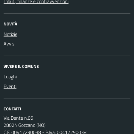
Tributi, finanze e contravvenzioni
NOVITÀ
Notizie
Avvisi
VIVERE IL COMUNE
Luoghi
Eventi
CONTATTI
Via Dante n.85
28024 Gozzano (NO)
C.F. 00417290038 - P.Iva: 00417290038