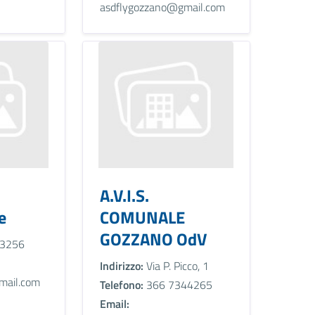
asdflygozzano@gmail.com
A.V.I.S.
e
COMUNALE
GOZZANO OdV
3256
Indirizzo:
Via P. Picco, 1
ail.com
Telefono:
366 7344265
Email: