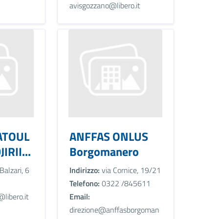
avisgozzano@libero.it
ATOUL
ANFFAS ONLUS
RII...
Borgomanero
Balzari, 6
Indirizzo:
via Cornice, 19/21
Telefono:
0322 /845611
@libero.it
Email:
direzione@anffasborgoman