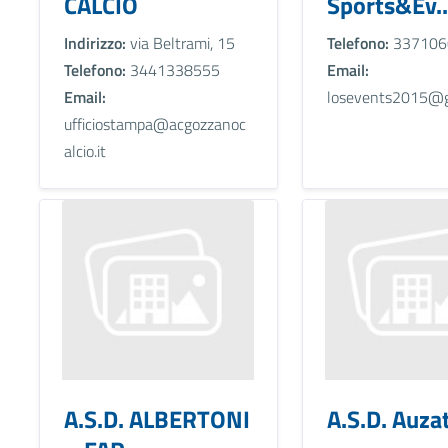
CALCIO
Sports&Ev..
Indirizzo:
via Beltrami, 15
Telefono:
337106
Telefono:
3441338555
Email:
Email:
losevents2015@g
ufficiostampa@acgozzanoc
alcio.it
A.S.D. ALBERTONI
A.S.D. Auza