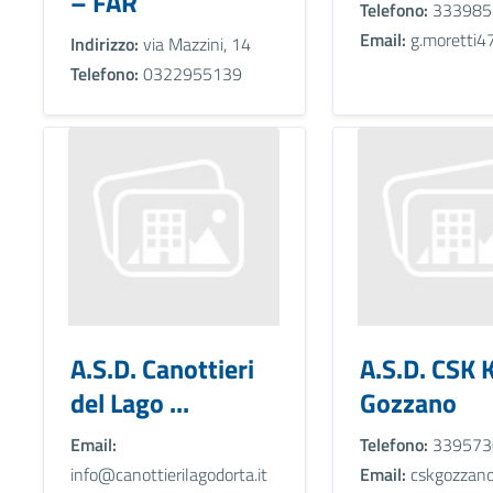
– FAR
Telefono:
333985
Email:
g.moretti47
Indirizzo:
via Mazzini, 14
Telefono:
0322955139
A.S.D. Canottieri
A.S.D. CSK 
del Lago ...
Gozzano
Email:
Telefono:
339573
info@canottierilagodorta.it
Email:
cskgozzano