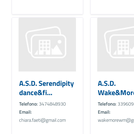
A.S.D. Serendipity
A.S.D.
dance&fi...
Wake&Mor
Telefono:
3474848930
Telefono:
339609
Email:
Email:
chiara.faeti@gmail.com
wakemorewm@gm