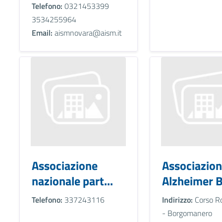
Telefono:
0321453399
3534255964
Email:
aismnovara@aism.it
Associazione
Associazio
nazionale part...
Alzheimer B
Telefono:
337243116
Indirizzo:
Corso R
- Borgomanero