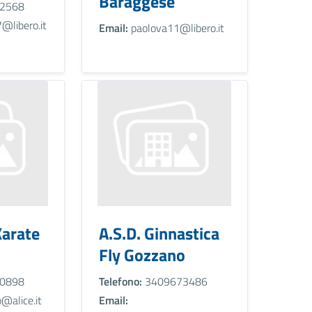
Baraggese
2568
@libero.it
Email:
paolova11@libero.it
Karate
A.S.D. Ginnastica
Fly Gozzano
0898
Telefono:
3409673486
@alice.it
Email: