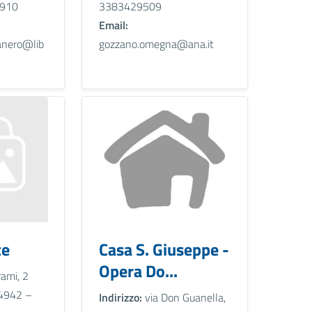
910
3383429509
Email:
anero@lib
gozzano.omegna@ana.it
te
Casa S. Giuseppe -
Opera Do...
rami, 2
4942 –
Indirizzo:
via Don Guanella,