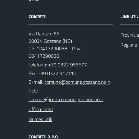
CONTATTI
LINK UTIL
Via Dante n.85
Provinci
28024 Gozzano (NO)
Regione
C.F. 00417290038 - P.Iva:
00417290038
Telefono:
+39 0322 955677
Fax: +39 0322 917110
E-mail:
PEC:
Uffici e orari
Numeri utili
CONTATTI D.P.O.