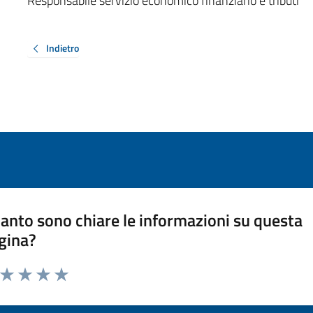
Responsabile servizio economico finanziario e tributi
Indietro
anto sono chiare le informazioni su questa
gina?
a da 1 a 5 stelle la pagina
ta 1 stelle su 5
Valuta 2 stelle su 5
Valuta 3 stelle su 5
Valuta 4 stelle su 5
Valuta 5 stelle su 5