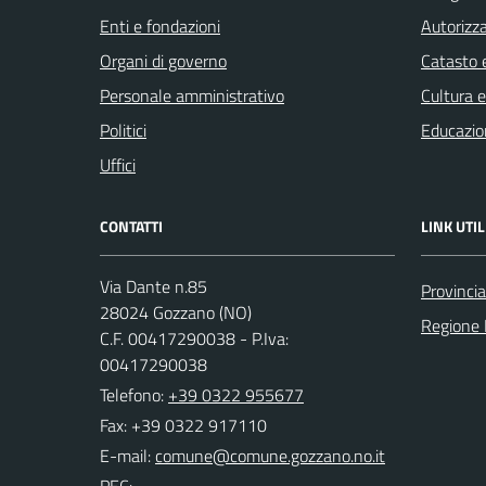
Enti e fondazioni
Autorizza
Organi di governo
Catasto e
Personale amministrativo
Cultura 
Politici
Educazio
Uffici
CONTATTI
LINK UTIL
Via Dante n.85
Provinci
28024 Gozzano (NO)
Regione
C.F. 00417290038 - P.Iva:
00417290038
Telefono:
+39 0322 955677
Fax: +39 0322 917110
E-mail:
PEC: