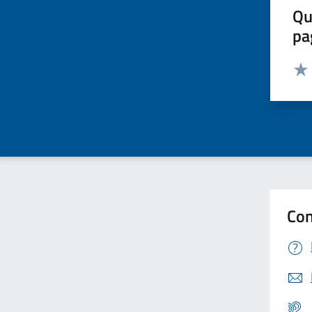
Qu
pa
Valut
Valu
Con