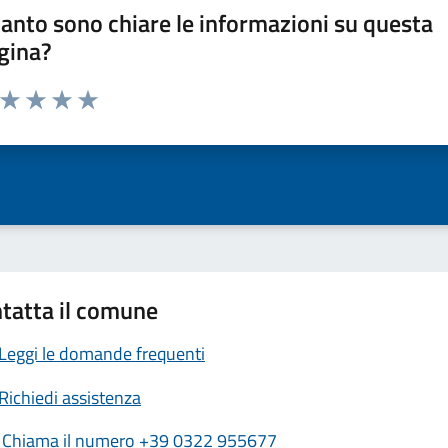
anto sono chiare le informazioni su questa
gina?
a da 1 a 5 stelle la pagina
ta 1 stelle su 5
Valuta 2 stelle su 5
Valuta 3 stelle su 5
Valuta 4 stelle su 5
Valuta 5 stelle su 5
tatta il comune
Leggi le domande frequenti
Richiedi assistenza
Chiama il numero +39 0322 955677