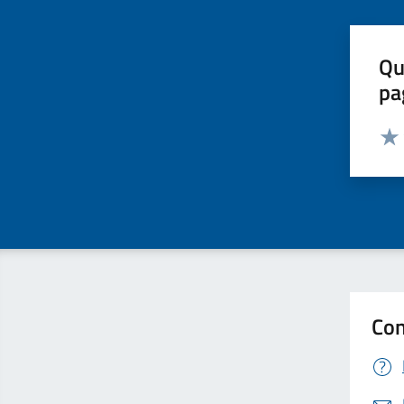
Qu
pa
Valut
Valu
Con