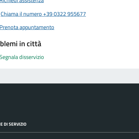
Richiedi assistenza
Chiama il numero +39 0322 955677
Prenota appuntamento
blemi in città
Segnala disservizio
E DI SERVIZIO