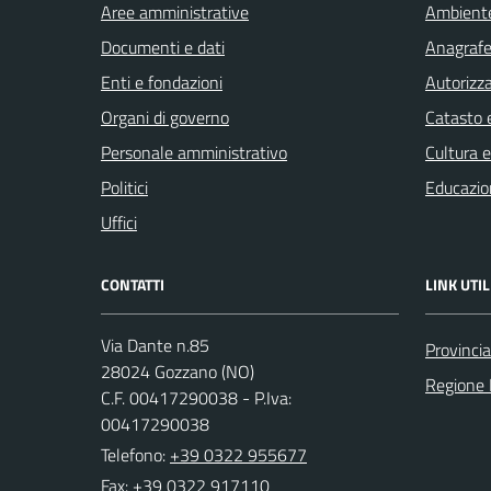
Aree amministrative
Ambient
Documenti e dati
Anagrafe 
Enti e fondazioni
Autorizza
Organi di governo
Catasto e
Personale amministrativo
Cultura 
Politici
Educazio
Uffici
CONTATTI
LINK UTIL
Via Dante n.85
Provinci
28024 Gozzano (NO)
Regione
C.F. 00417290038 - P.Iva:
00417290038
Telefono:
+39 0322 955677
Fax: +39 0322 917110