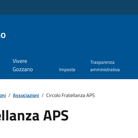
no
Vivere
Trasparenza
Gozzano
Imposte
amministrativa
oni
/
Associazioni
/
Circolo Fratellanza APS
ellanza APS