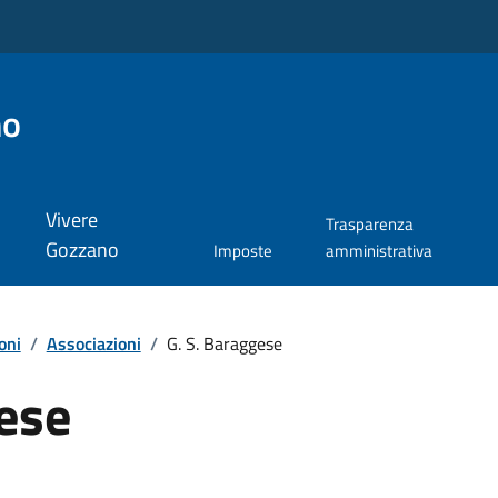
no
Vivere
Trasparenza
Gozzano
Imposte
amministrativa
oni
/
Associazioni
/
G. S. Baraggese
ese