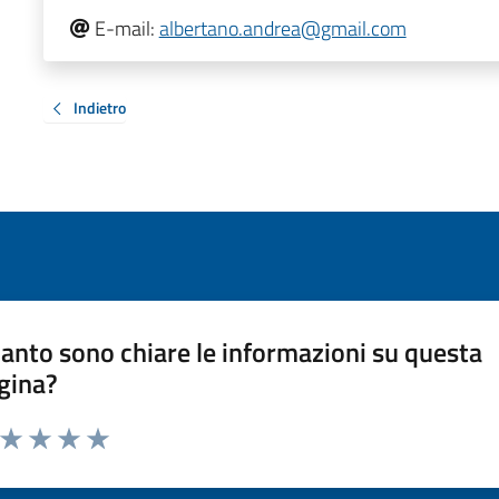
E-mail:
albertano.andrea@gmail.com
Indietro
anto sono chiare le informazioni su questa
gina?
a da 1 a 5 stelle la pagina
ta 1 stelle su 5
Valuta 2 stelle su 5
Valuta 3 stelle su 5
Valuta 4 stelle su 5
Valuta 5 stelle su 5