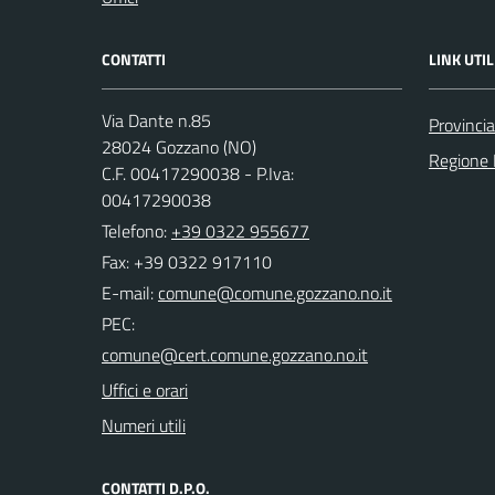
CONTATTI
LINK UTIL
Via Dante n.85
Provinci
28024 Gozzano (NO)
Regione
C.F. 00417290038 - P.Iva:
00417290038
Telefono:
+39 0322 955677
Fax: +39 0322 917110
E-mail:
PEC:
Uffici e orari
Numeri utili
CONTATTI D.P.O.