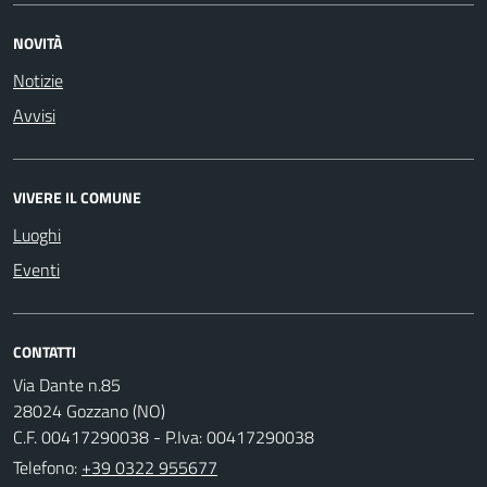
NOVITÀ
Notizie
Avvisi
VIVERE IL COMUNE
Luoghi
Eventi
CONTATTI
Via Dante n.85
28024 Gozzano (NO)
C.F. 00417290038 - P.Iva: 00417290038
Telefono:
+39 0322 955677