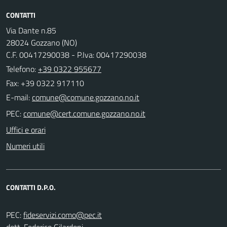
CONTATTI
Via Dante n.85
28024 Gozzano (NO)
C.F. 00417290038 - P.Iva: 00417290038
Telefono:
+39 0322 955677
Fax: +39 0322 917110
E-mail:
PEC:
Uffici e orari
Numeri utili
CONTATTI D.P.O.
PEC:
dott. Federico Gilardoni