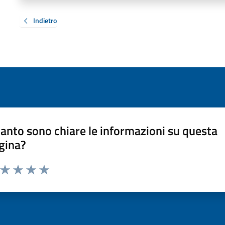
Indietro
anto sono chiare le informazioni su questa
gina?
a da 1 a 5 stelle la pagina
ta 1 stelle su 5
Valuta 2 stelle su 5
Valuta 3 stelle su 5
Valuta 4 stelle su 5
Valuta 5 stelle su 5