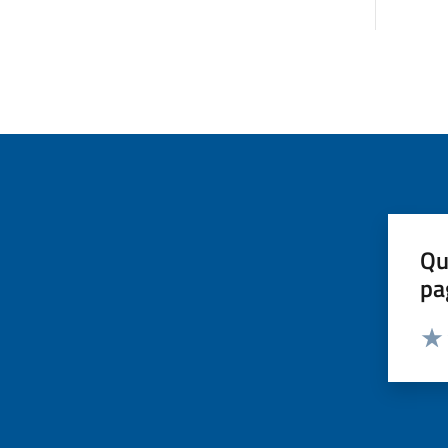
Qu
pa
Valut
Valu