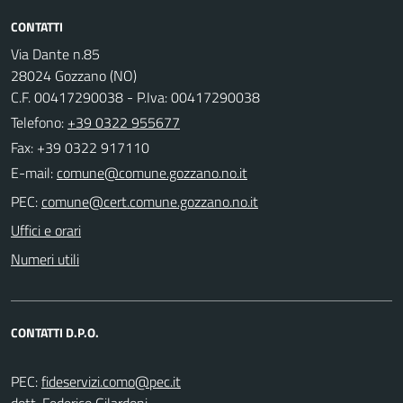
CONTATTI
Via Dante n.85
28024 Gozzano (NO)
C.F. 00417290038 - P.Iva: 00417290038
Telefono:
+39 0322 955677
Fax: +39 0322 917110
E-mail:
PEC:
Uffici e orari
Numeri utili
CONTATTI D.P.O.
PEC:
dott. Federico Gilardoni