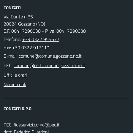
CONTATTI
Via Dante n.85
28024 Gozzano (NO)
C.F. 00417290038 - P.Iva: 00417290038
Telefono:
+39 0322 955677
Fax: +39 0322 917110
E-mail:
PEC:
Uffici e orari
Numeri utili
CONTATTI D.P.O.
PEC:
dott. Federico Gilardoni