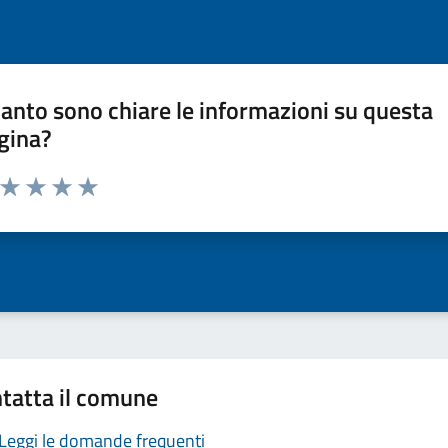
anto sono chiare le informazioni su questa
gina?
a da 1 a 5 stelle la pagina
ta 1 stelle su 5
Valuta 2 stelle su 5
Valuta 3 stelle su 5
Valuta 4 stelle su 5
Valuta 5 stelle su 5
tatta il comune
Leggi le domande frequenti