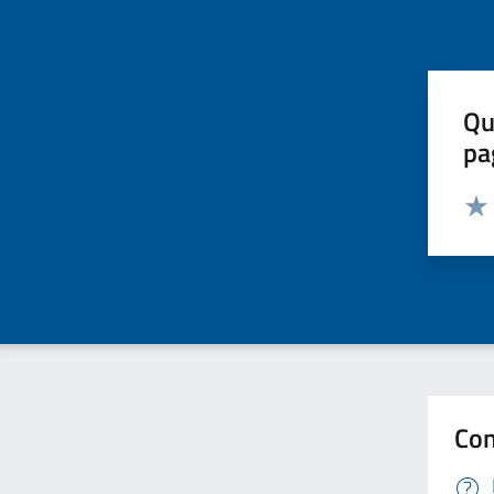
Qu
pa
Valut
Valu
Con