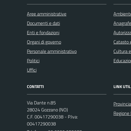
Aree amministrative
Ambient
Documenti e dati
Anagrafe 
Enti e fondazioni
Autorizza
Organi di governo
Catasto e
Personale amministrativo
Cultura 
Politici
Educazio
Uffici
CONTATTI
LINK UTIL
Via Dante n.85
Provinci
28024 Gozzano (NO)
Regione
C.F. 00417290038 - P.Iva:
00417290038