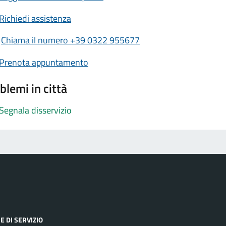
Richiedi assistenza
Chiama il numero +39 0322 955677
Prenota appuntamento
blemi in città
Segnala disservizio
E DI SERVIZIO