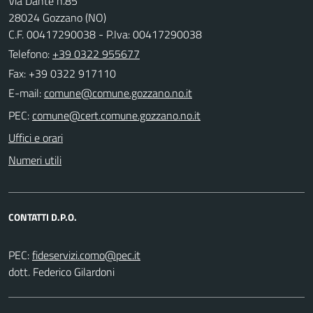
Via Dante n.85
28024 Gozzano (NO)
C.F. 00417290038 - P.Iva: 00417290038
Telefono:
+39 0322 955677
Fax: +39 0322 917110
E-mail:
PEC:
Uffici e orari
Numeri utili
CONTATTI D.P.O.
PEC:
dott. Federico Gilardoni