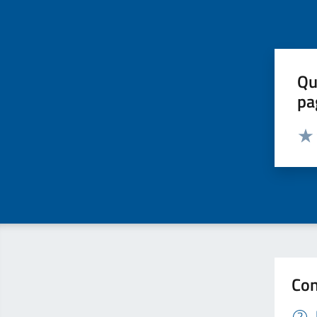
Qu
pa
Valut
Valu
Con