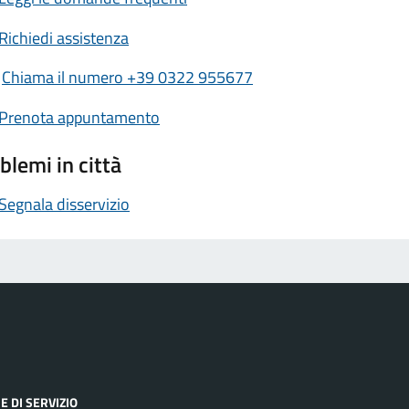
Richiedi assistenza
Chiama il numero +39 0322 955677
Prenota appuntamento
blemi in città
Segnala disservizio
E DI SERVIZIO