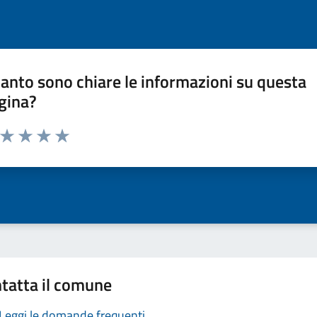
anto sono chiare le informazioni su questa
gina?
a da 1 a 5 stelle la pagina
ta 1 stelle su 5
Valuta 2 stelle su 5
Valuta 3 stelle su 5
Valuta 4 stelle su 5
Valuta 5 stelle su 5
tatta il comune
Leggi le domande frequenti