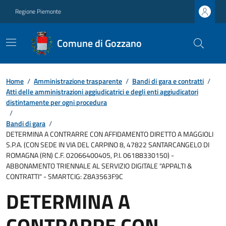
Regione Piemonte
Comune di Gozzano
Home
/
Amministrazione trasparente
/
Bandi di gara e contratti
/
Atti delle amministrazioni aggiudicatrici e degli enti aggiudicatori
distintamente per ogni procedura
/
Bandi di gara
/
DETERMINA A CONTRARRE CON AFFIDAMENTO DIRETTO A MAGGIOLI
S.P.A. (CON SEDE IN VIA DEL CARPINO 8, 47822 SANTARCANGELO DI
ROMAGNA (RN) C.F. 02066400405, P.I. 06188330150) -
ABBONAMENTO TRIENNALE AL SERVIZIO DIGITALE "APPALTI &
CONTRATTI" - SMARTCIG: Z8A3563F9C
DETERMINA A
CONTRARRE CON