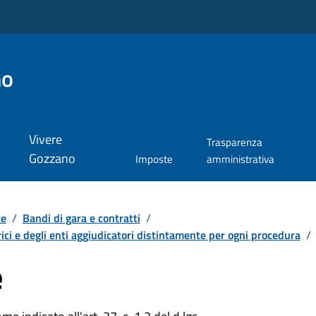
no
Vivere
Trasparenza
Gozzano
Imposte
amministrativa
te
/
Bandi di gara e contratti
/
ici e degli enti aggiudicatori distintamente per ogni procedura
/
e