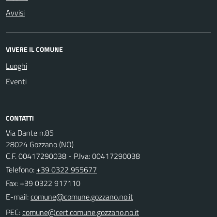
Avvisi
VIVERE IL COMUNE
Luoghi
Eventi
CONTATTI
Via Dante n.85
28024 Gozzano (NO)
C.F. 00417290038 - P.Iva: 00417290038
Telefono:
+39 0322 955677
Fax: +39 0322 917110
E-mail:
PEC: