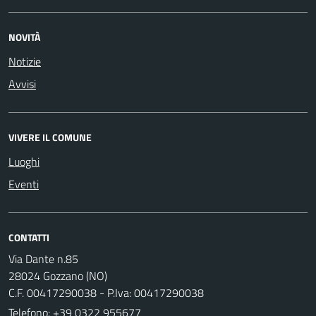
NOVITÀ
Notizie
Avvisi
VIVERE IL COMUNE
Luoghi
Eventi
CONTATTI
Via Dante n.85
28024 Gozzano (NO)
C.F. 00417290038 - P.Iva: 00417290038
Telefono:
+39 0322 955677