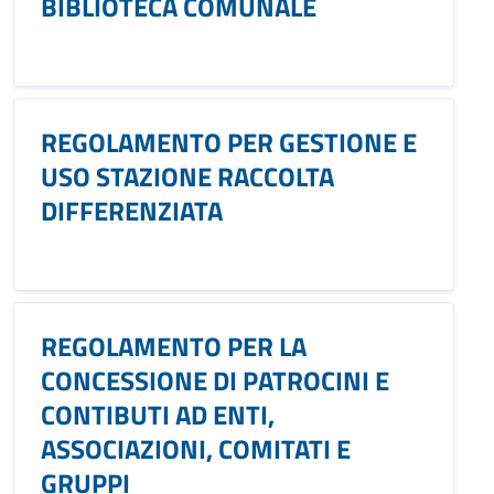
BIBLIOTECA COMUNALE
REGOLAMENTO PER GESTIONE E
USO STAZIONE RACCOLTA
DIFFERENZIATA
REGOLAMENTO PER LA
CONCESSIONE DI PATROCINI E
CONTIBUTI AD ENTI,
ASSOCIAZIONI, COMITATI E
GRUPPI