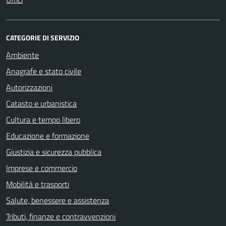
CATEGORIE DI SERVIZIO
Ambiente
Anagrafe e stato civile
Autorizzazioni
Catasto e urbanistica
Cultura e tempo libero
Educazione e formazione
Giustizia e sicurezza pubblica
Imprese e commercio
Mobilità e trasporti
Salute, benessere e assistenza
Tributi, finanze e contravvenzioni