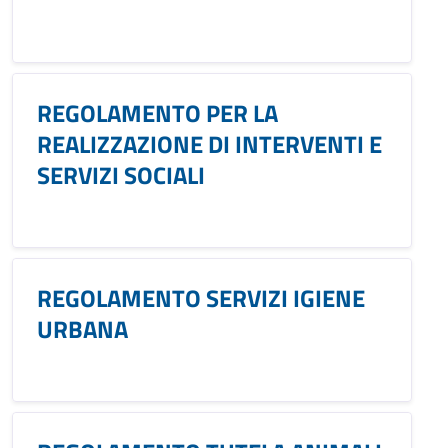
REGOLAMENTO PER LA
REALIZZAZIONE DI INTERVENTI E
SERVIZI SOCIALI
REGOLAMENTO SERVIZI IGIENE
URBANA