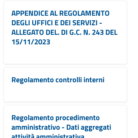
APPENDICE AL REGOLAMENTO
DEGLI UFFICI E DEI SERVIZI -
ALLEGATO DEL. DI G.C. N. 243 DEL
15/11/2023
Regolamento controlli interni
Regolamento procedimento
amministrativo - Dati aggregati
attività amministrativa