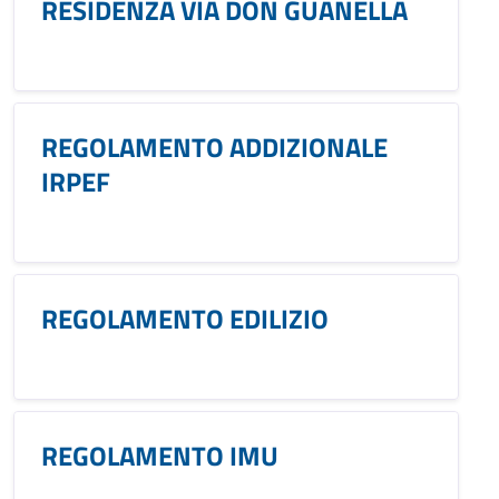
RESIDENZA VIA DON GUANELLA
REGOLAMENTO ADDIZIONALE
IRPEF
REGOLAMENTO EDILIZIO
REGOLAMENTO IMU