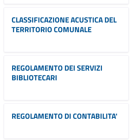
CLASSIFICAZIONE ACUSTICA DEL
TERRITORIO COMUNALE
REGOLAMENTO DEI SERVIZI
BIBLIOTECARI
REGOLAMENTO DI CONTABILITA'