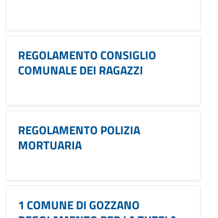
REGOLAMENTO CONSIGLIO
COMUNALE DEI RAGAZZI
REGOLAMENTO POLIZIA
MORTUARIA
1 COMUNE DI GOZZANO