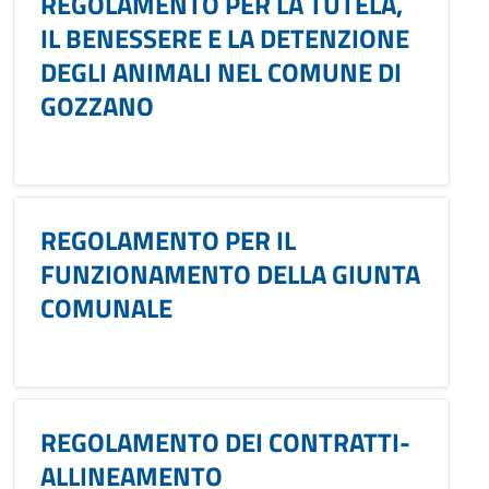
REGOLAMENTO PER LA TUTELA,
IL BENESSERE E LA DETENZIONE
DEGLI ANIMALI NEL COMUNE DI
GOZZANO
REGOLAMENTO PER IL
FUNZIONAMENTO DELLA GIUNTA
COMUNALE
REGOLAMENTO DEI CONTRATTI-
ALLINEAMENTO